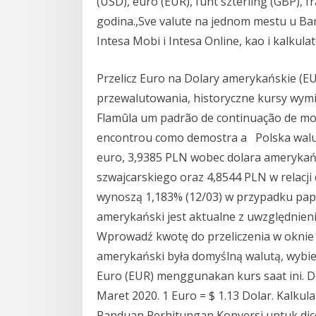
(USD), euro (EUR), funt szterling (GBP), 
godina.,Sve valute na jednom mestu u Banc
Intesa Mobi i Intesa Online, kao i kalkula
Przelicz Euro na Dolary amerykańskie (EU
przewalutowania, historyczne kursy wymi
Flamûla um padrão de continuação de mo
encontrou como demostra a Polska walut
euro, 3,9385 PLN wobec dolara amerykań
szwajcarskiego oraz 4,8544 PLN w relacji
wynoszą 1,183% (12/03) w przypadku papie
amerykański jest aktualne z uwzględnien
Wprowadź kwotę do przeliczenia w oknie po
amerykański była domyślną walutą, wybier
Euro (EUR) menggunakan kurs saat ini. Do
Maret 2020. 1 Euro = $ 1.13 Dolar. Kalkul
Panduan Perhitungan Konversi untuk dice