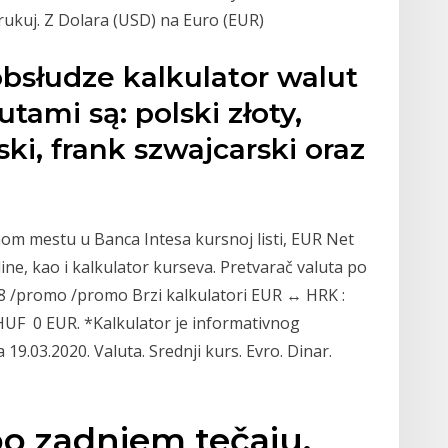
ukuj. Z Dolara (USD) na Euro (EUR)
 obsłudze kalkulator walut
tami są: polski złoty,
ki, frank szwajcarski oraz
nom mestu u Banca Intesa kursnoj listi, EUR Net
ine, kao i kalkulator kurseva. Pretvarač valuta po
58 /promo /promo Brzi kalkulatori EUR ↔ HRK :
UF 0 EUR. *Kalkulator je informativnog
 19.03.2020. Valuta. Srednji kurs. Evro. Dinar.
po zadnjem tečaju.