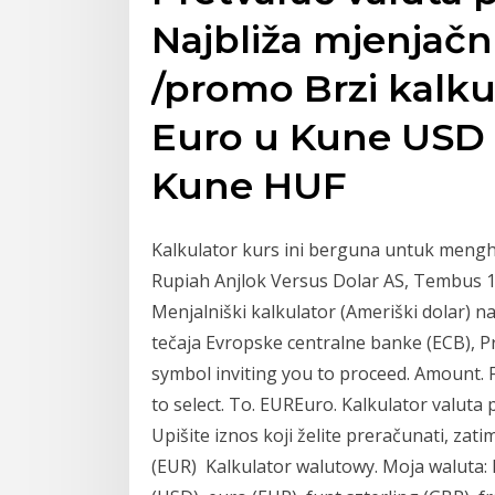
Najbliža mjenjačn
/promo Brzi kalku
Euro u Kune USD 
Kune HUF
Kalkulator kurs ini berguna untuk mengh
Rupiah Anjlok Versus Dolar AS, Tembus 14
Menjalniški kalkulator (Ameriški dolar) 
tečaja Evropske centralne banke (ECB), P
symbol inviting you to proceed. Amount. 
to select. To. EUREuro. Kalkulator valuta 
Upišite iznos koji želite preračunati, zati
(EUR) Kalkulator walutowy. Moja waluta: 