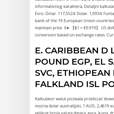
informativnog karaktera. Detaljni kalkulato
Evro. Dinar. 117,5524. Dolar. 1,0934. Fun
bank of the 19 European Union countries 
maintain price ll➤ 【$1 = €0.919】 US dolla
conversion based on exchange rates. Cu
E. CARIBBEAN D 
POUND EGP, EL 
SVC, ETHIOPEAN 
FALKLAND ISL 
Kalkulator walut pozwala przeliczać dowo
można dolar australijski, 1 AUD, 2,4619 
velikog broja valuta dinara, evra, kuna, d