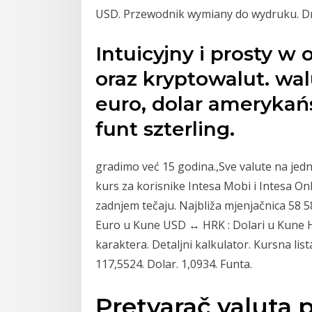
USD. Przewodnik wymiany do wydruku. Dr
Intuicyjny i prosty w
oraz kryptowalut. walu
euro, dolar amerykańs
funt szterling.
gradimo već 15 godina.,Sve valute na jed
kurs za korisnike Intesa Mobi i Intesa Onl
zadnjem tečaju. Najbliža mjenjačnica 58 
Euro u Kune USD ↔ HRK : Dolari u Kune H
karaktera. Detaljni kalkulator. Kursna lista
117,5524. Dolar. 1,0934. Funta.
Pretvarač valuta 