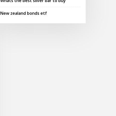
Whats the best silver bar to buy
New zealand bonds etf