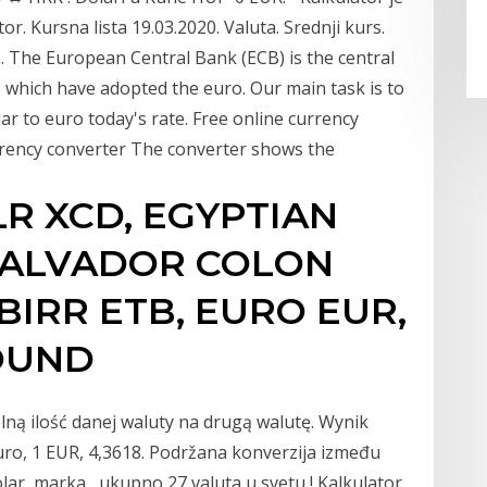
r. Kursna lista 19.03.2020. Valuta. Srednji kurs.
ta. The European Central Bank (ECB) is the central
which have adopted the euro. Our main task is to
r to euro today's rate. Free online currency
rrency converter The converter shows the
LR XCD, EGYPTIAN
SALVADOR COLON
BIRR ETB, EURO EUR,
POUND
lną ilość danej waluty na drugą walutę. Wynik
euro, 1 EUR, 4,3618. Podržana konverzija između
olar, marka , ukupno 27 valuta u svetu ! Kalkulator