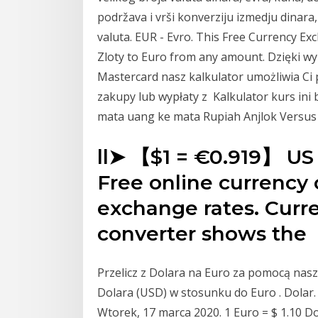
podržava i vrši konverziju izmedju dinara
valuta. EUR - Evro. This Free Currency Ex
Zloty to Euro from any amount. Dzięki w
Mastercard nasz kalkulator umożliwia Ci 
zakupy lub wypłaty z Kalkulator kurs in
mata uang ke mata Rupiah Anjlok Versus 
ll➤ 【$1 = €0.919】 US d
Free online currency
exchange rates. Curr
converter shows the
Przelicz z Dolara na Euro za pomocą nas
Dolara (USD) w stosunku do Euro . Dolar. 
Wtorek, 17 marca 2020. 1 Euro = $ 1.10 Do