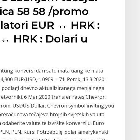
ica 58 58 /promo
latori EUR ↔ HRK :
↔ HRK : Dolari u
itung konversi dari satu mata uang ke mata
,300 EUR/USD, 1.0909, - 71. Petek, 13.3.2020 -
na podlagi dnevno aktualiziranega menjalnega
retvorniki. 6 Mar 2020 transfer rates Chevron
From. USDUS Dollar. Chevron symbol inviting you
preračunava tečajeve brojnih svjetskih valuta.
m odaberite valute te izvršite konverziju. Euro
PLN. PLN. Kurs: Potrzebuję: dolar amerykański