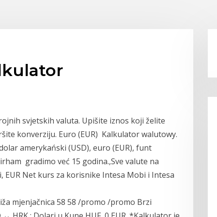
lkulator
jnih svjetskih valuta. Upišite iznos koji želite
vršite konverziju. Euro (EUR) Kalkulator walutowy.
 dolar amerykański (USD), euro (EUR), funt
 dirham gradimo već 15 godina.,Sve valute na
, EUR Net kurs za korisnike Intesa Mobi i Intesa
liža mjenjačnica 58 58 /promo /promo Brzi
 ↔ HRK : Dolari u Kune HUF 0 EUR. *Kalkulator je