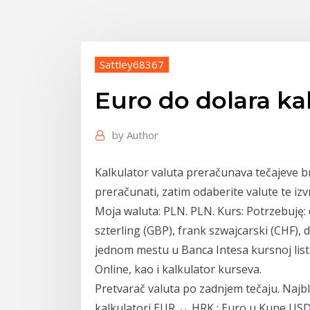
Sattley68367
Euro do dolara ka
by
Author
Kalkulator valuta preračunava tečajeve bro
preračunati, zatim odaberite valute te iz
Moja waluta: PLN. PLN. Kurs: Potrzebuję:
szterling (GBP), frank szwajcarski (CHF),
jednom mestu u Banca Intesa kursnoj listi
Online, kao i kalkulator kurseva.
Pretvarač valuta po zadnjem tečaju. Najb
kalkulatori EUR ↔ HRK : Euro u Kune USD