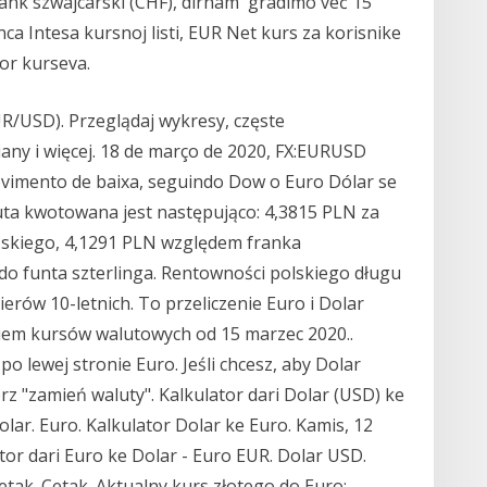
frank szwajcarski (CHF), dirham gradimo već 15
a Intesa kursnoj listi, EUR Net kurs za korisnike
tor kurseva.
R/USD). Przeglądaj wykresy, częste
any i więcej. 18 de março de 2020, FX:EURUSD
vimento de baixa, seguindo Dow o Euro Dólar se
a kwotowana jest następująco: 4,3815 PLN za
skiego, 4,1291 PLN względem franka
 do funta szterlinga. Rentowności polskiego długu
rów 10-letnich. To przeliczenie Euro i Dolar
iem kursów walutowych od 15 marzec 2020..
 lewej stronie Euro. Jeśli chcesz, aby Dolar
z "zamień waluty". Kalkulator dari Dolar (USD) ke
lar. Euro. Kalkulator Dolar ke Euro. Kamis, 12
ator dari Euro ke Dolar - Euro EUR. Dolar USD.
tak. Cetak. Aktualny kurs złotego do Euro;